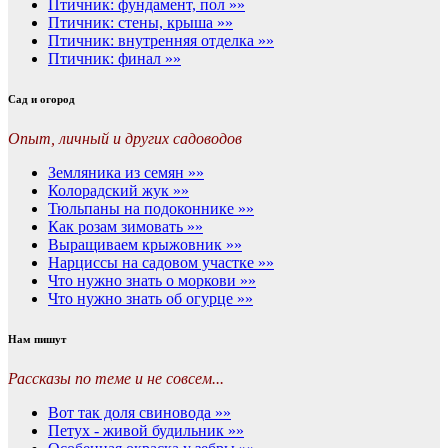
Птичник: фундамент, пол »»
Птичник: стены, крыша »»
Птичник: внутренняя отделка »»
Птичник: финал »»
Сад и огород
Опыт, личный и других садоводов
Земляника из семян »»
Колорадский жук »»
Тюльпаны на подоконнике »»
Как розам зимовать »»
Выращиваем крыжовник »»
Нарциссы на садовом участке »»
Что нужно знать о моркови »»
Что нужно знать об огурце »»
Нам пишут
Рассказы по теме и не совсем...
Вот так доля свиновода »»
Петух - живой будильник »»