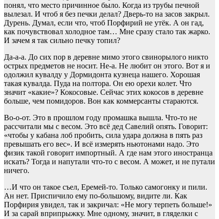
понял, что место причинное было. Когда из трубы печной
вылезал. И чтоб я без печки делал? Дверь-то на засов закрыл.
Дурень. Думал, если что, чтоб Порфирий не утёк. А он гад,
как почувствовал холодное там… Мне сразу стало так жарко.
И зачем я так сильно печку топил?
Да-а-а. До сих пор в деревне мимо этого свинорылого никто
острых предметов не носит. Не-а. Не любит он этого. Вот я и
одолжил кувалду у Дормидонта кузнеца нашего. Хорошая
такая кувалда. Пуда на полтора. Он ею орехи колет. Что
значит «какие»? Кокосовые. Сейчас этих кокосов в деревне
больше, чем помидоров. Вон как коммерсанты стараются.
Во-о-от. Это в прошлом году промашка вышла. Что-то не
рассчитали мы с весом. Это всё дед Савелий опять. Говорит:
«чтобы у кабана лоб пробить, сила удара должна в пять раз
превышать его вес». И всё измерять ньютонами надо. Это
физик такой говорит импортный. А где нам этого иностранца
искать? Тогда и напутали что-то с весом. А может, и не путали
ничего.
…И что он такое съел, Еремей-то. Только самогонку и пили.
Ан нет. Приспичило ему по-большому, видите ли. Как
Порфирия увидел, так и закричал: «Не могу терпеть больше!»
И за сарай вприпрыжку. Мне одному, значит, в гляделки с