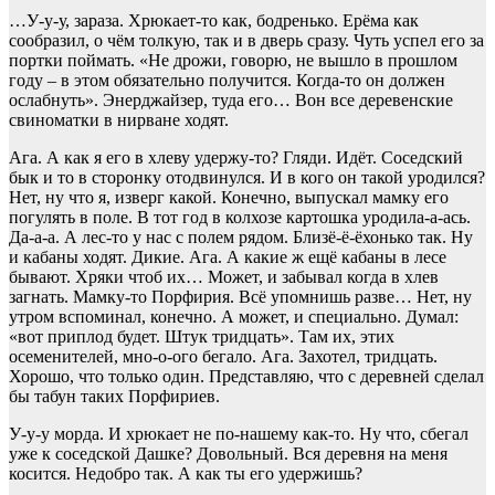
…У-у-у, зараза. Хрюкает-то как, бодренько. Ерёма как
сообразил, о чём толкую, так и в дверь сразу. Чуть успел его за
портки поймать. «Не дрожи, говорю, не вышло в прошлом
году – в этом обязательно получится. Когда-то он должен
ослабнуть». Энерджайзер, туда его… Вон все деревенские
свиноматки в нирване ходят.
Ага. А как я его в хлеву удержу-то? Гляди. Идёт. Соседский
бык и то в сторонку отодвинулся. И в кого он такой уродился?
Нет, ну что я, изверг какой. Конечно, выпускал мамку его
погулять в поле. В тот год в колхозе картошка уродила-а-ась.
Да-а-а. А лес-то у нас с полем рядом. Близё-ё-ёхонько так. Ну
и кабаны ходят. Дикие. Ага. А какие ж ещё кабаны в лесе
бывают. Хряки чтоб их… Может, и забывал когда в хлев
загнать. Мамку-то Порфирия. Всё упомнишь разве… Нет, ну
утром вспоминал, конечно. А может, и специально. Думал:
«вот приплод будет. Штук тридцать». Там их, этих
осеменителей, мно-о-ого бегало. Ага. Захотел, тридцать.
Хорошо, что только один. Представляю, что с деревней сделал
бы табун таких Порфириев.
У-у-у морда. И хрюкает не по-нашему как-то. Ну что, сбегал
уже к соседской Дашке? Довольный. Вся деревня на меня
косится. Недобро так. А как ты его удержишь?