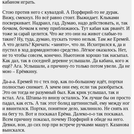
кабаном играть.
Стою против него с кувалдой. А Порфирий-то не дурак.
Вижу, смекнул. Но всё равно стоит. Выжидает. Клыками
посверкивает. Надраил, гад. Думаю, надо действовать, и, так
бочком, бочком к нему приближаюсь. Тут кабан как рванёт. И
тоже за сарай целится. Что же это они на живот слабые-то
такие? Ну, туда, думаю, пускать точно нельзя. Там же Еремей.
А что делать? Кричать: «занято», что ли. Исхитрился я, да и
пустил в ход дормидонтово средство. Лёгкое оказалось. Нет,
не то чтобы совсем, конечно. Ньютонов хорошо так насыпал.
Как дал, так в соседней деревне услышали. Да кабана, кого ж
ещё? Ага. Услышали, а причину-то только потом увели. Да не
мою – Ерёмкину.
Да-а-а. Еремей то с тех пор, как по-большому идёт, портки
полностью снимает. А зачем они ему, если так разобраться.
Это он тогда не разумный был. Как крик услышал, так и
встал. Ага. Штаны-то внизу остались. Уж лучше бы он просто
падал, как есть. А так этот болид щетинистый, ему между ног
и ввинтился. Портки, понятное дело, заклинило. Не снять их
на бегу то. Вот и поскакал Ерёма. Далеко-о-о так поскакал.
Всем причину показал, почему Порфирий в обиде на него.
Девки, вон, до сих пор при встрече ручками машут. Казанова
выискался.