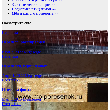
Особенная окраска у зебры »»
Зеленые метеостанции »»
Подкормка птиц зимой »»
Мёд и как его проверить »»
Посмотрите еще
Перепела
Перепела, расширяемся.
Июн 7, 2022
Megasergei
Перепела
Перепелки, первый опыт.
Апр 14, 2022
Megasergei
Постройки
Птичник: финал
Мар 1, 2015
Megasergei
Постройки