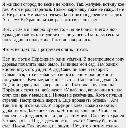
Я же свой огород по весне не копаю. Так, желудей воткну кое-
где. А он и рад стараться. Только картошку тоже не сажу. Не-е-
а. Не растёт. Не знаю, почему. Да и никто в деревне не садит.
А зачем? Всё равно на завтра кто-то выкапывает.
Вот… Так я и говорю Ерёме-то: «Ты не бойся. Я его в лоб
кувалдой тюкну, он и удивиться не успеет. Ты только его за
ногу заднюю подержи». Так и договорились.
Что ж не идёт-то. Протрезвел опять, что ли.
Нет, ну с этим Порфирием одни убытки. В позапрошлом году
деревья побелить надо было. Ты видел мой сад. Там одних
кистей штук сто уйдёт. А дед Савелий мне и говорит:
«Слышал я, что из кабаньего ворса очень хорошие кисти
получаются. Вечные, можно сказать». Савелий дед умный.
Ещё при царе у нас в деревне жил. Глаз так аккуратно на
Порфирия скосил и добавляет: «У кабанов, когда они в тепле
спят, сон как у младенца. Ничем не разбудишь. Хоть с пушки
стреляй. Настрижёшь шерсти. Ещё продавать будешь». Ага.
Так, я и приготовился. У Порфирия хлев, можно сказать, с
удобствами. Даже печка есть. Натопил, конечно. Чтоб сон
покрепче. Дождался, значит, когда стемнело. Слышу, захрапел.
Захожу в хлев. И где здесь ворс искать-то? Свечку брать не
стал. Не-е-а. Так, думаю, на ощупь. Нет, это я потом только