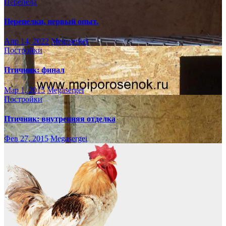
Перепела
Перепелки, первый опыт.
Апр 14, 2022
Megasergei
Постройки
Птичник: финал
Мар 1, 2015
Megasergei
Постройки
Птичник: внутренняя отделка
Фев 27, 2015
Megasergei