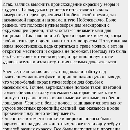
Итак, взялись выяснить происхождение окраски у зебры и
студенты Гарвардского университета, заявив о своих
намерениях перед вручением Шнобелевской премии, так
называемой пародии на знаменитую Нобелевскую. Было
решено, что полоски нужны зебрам для маскировки с
окружающей средой, чтобы остаться незаметными для
хищников. Так говорили и бабушки с давних времен, когда
любопытные дети доставали их этим вопросом. Но тут вышла
некая несостыковка, ведь спрятаться в траве можно, а вот на
открытой местности и окраска не поможет. Поэтому это была
как бы не совсем точная версия, и премию получить не
удалось все-таки из-за отсутствия весомых доказательств.
Ученые, не останавливаясь, продолжали работу над
выяснением данного факта и пришли наконец-то к выводу,
что черно-белый окрас нужен зебрам для борьбы с
насекомыми. Точнее, вертикальные полосы такой цветовой
гаммы сбивают с толку насекомых, которые не так к ним
липнут по сравнению с остальными животными, особенно
лошадями. Черные и белые полосы защищают животных от
укусов злостных кровопийц слепней, как оказалось в ходе
проведения научного эксперимента.
Он состоял в том, что тонкие и широкие полосы были
нарисованы на других животных, также взяли одну зебру и
лошадей разных окрасок. Все были выпущены и прогнаны