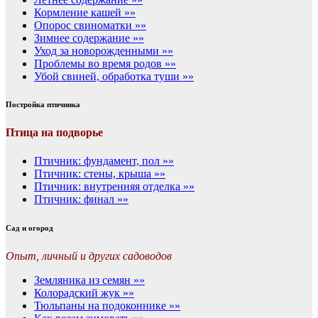
Кормление кашей »»
Опорос свиноматки »»
Зимнее содержание »»
Уход за новорожденными »»
Проблемы во время родов »»
Убой свиней, обработка туши »»
Постройка птичника
Птица на подворье
Птичник: фундамент, пол »»
Птичник: стены, крыша »»
Птичник: внутренняя отделка »»
Птичник: финал »»
Сад и огород
Опыт, личный и других садоводов
Земляника из семян »»
Колорадский жук »»
Тюльпаны на подоконнике »»