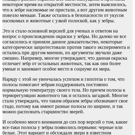
некоторое время на открытой местности, затем выяснилось,
что к зебре насекомые не пристали, а вот другим животным
повезло меньше. Также остались в безопасности от укусов
насекомых и животные с узкой полоской, как у зебры.
Это и стало основной версией для ученых и ответом на
вопрос о происхождении окраски у зебры. Но далеко не все
согласились и приняли данное доказательство, некоторые
категорически запротестовали против такого эксперимента и
остались при другом мнении, их аргументы звучали даже
смешно. Например, многие утверждают, что данная окраска
отличает зебр от остальных животных, так как они более
умные и занимают особое место в социуме их мира.
Наряду с этой не увенчалась успехом и гипотеза о том, что
полосы помогают зебрам поддерживать постоянно
нормальную температуру своего тела. Но причем полосы к
терморегуляции животного так и осталось загадкой. Многие
стали утверждать, что таким образом зебры обозначают свое
стадо, потому как имеют разные полосы по ширине, и так
можно распознать старшинство зверей.
И особенно много внимания до сих пор версий о том, какие
все-таки полосы у зебры появились первыми: черные или
белые. Этот вариант и обсуждали звери в известном