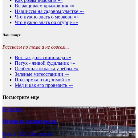
Как розам зимовать »»
Выращиваем крыжовник »»
Нарциссы на садовом участке »»
Что нужно знать о моркови »»
Что нужно знать об огурце »»
Нам пишут
Рассказы по теме и не совсем...
Вот так доля свиновода »»
Петух - живой будильник »»
Особенная окраска у зебры »»
Зеленые метеостанции »»
Подкормка птиц зимой »»
Мёд и как его проверить »»
Посмотрите еще
Перепела
Перепела, расширяемся.
Июн 7, 2022
Megasergei