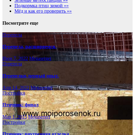
Зеленые метеостанции »»
Подкормка птиц зимой »»
Мёд и как его проверить »»
Посмотрите еще
Перепела
Перепела, расширяемся.
Июн 7, 2022
Megasergei
Перепела
Перепелки, первый опыт.
Апр 14, 2022
Megasergei
Постройки
Птичник: финал
Мар 1, 2015
Megasergei
Постройки
Птичник: внутренняя отделка