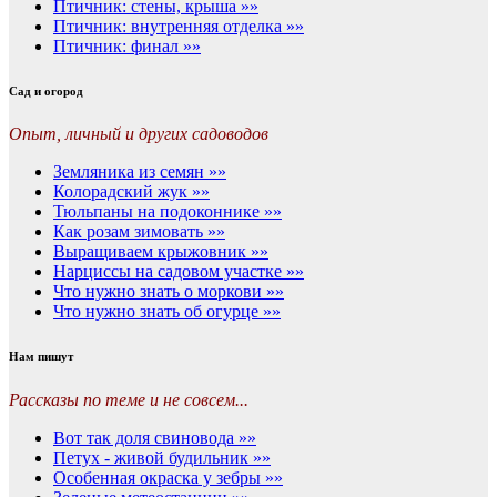
Птичник: стены, крыша »»
Птичник: внутренняя отделка »»
Птичник: финал »»
Сад и огород
Опыт, личный и других садоводов
Земляника из семян »»
Колорадский жук »»
Тюльпаны на подоконнике »»
Как розам зимовать »»
Выращиваем крыжовник »»
Нарциссы на садовом участке »»
Что нужно знать о моркови »»
Что нужно знать об огурце »»
Нам пишут
Рассказы по теме и не совсем...
Вот так доля свиновода »»
Петух - живой будильник »»
Особенная окраска у зебры »»