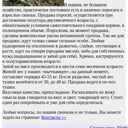
В нашем, не большом
хозяйстве, практически постоянно есть в наличии поросята и
взрослые свиньи. Продажа поросят, осуществляется при
достижении полутора-двухмесячного возраста, с
обязательным условием самостоятельного поедания кормов, в
полноценном объеме. Поросятам, на момент продажи,
сделаны комплексные уколы витаминной группы. Так же для
продажи, идут только самые сильные особи. Любые
подозрения на отклонение в развитии, слабые, отстающие в
росте, идут на откорм (продажа мясом), либо для собственных
нужд (выращивание и забой для себя). Хрячки, кастрируются
в полуторамесячном возрасте.
Забой на мясо производится в шести-семи месячном возрасте.
Живой вес у наших «вьетнамцев», на данный момент,
составляет порядка 45-55 кг. После разделки, чистый вес
тушки колеблется от 30, до 40 кг. Продажа ведется по пол
тушки.
Вкусовые качества, превосходные. Расхваливать не вижу
смысла (как говорится на вкус и цвет, товарищей нет). Стоит
один раз попробовать и уже для себя определиться.
Любые вопросы, по нашим свинкам и не только, Вы можете
задать на странице:
Контакты »»
Свежее сено. Шебу