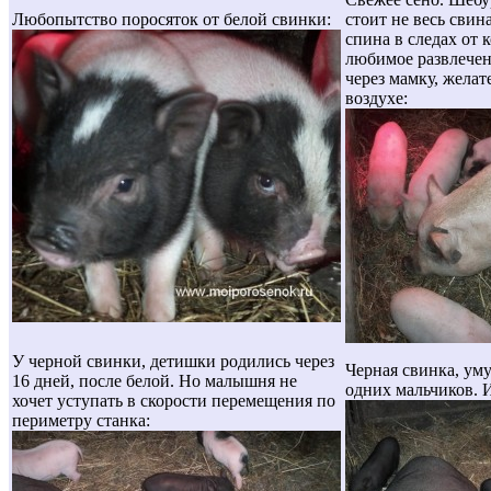
Любопытство поросяток от белой свинки:
стоит не весь свин
спина в следах от 
любимое развлечен
через мамку, жела
воздухе:
У черной свинки, детишки родились через
Черная свинка, ум
16 дней, после белой. Но малышня не
одних мальчиков. И
хочет уступать в скорости перемещения по
периметру станка: