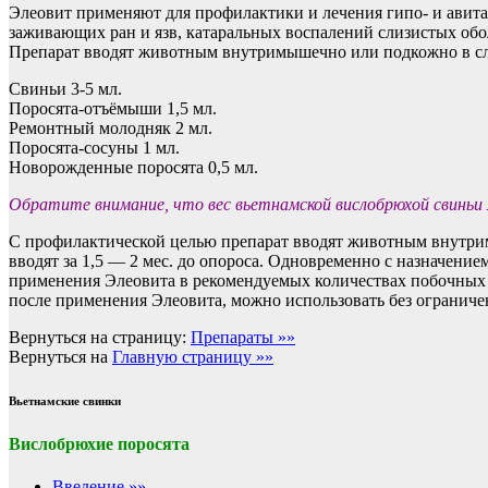
Элеовит применяют для профилактики и лечения гипо- и авита
заживающих ран и язв, катаральных воспалений слизистых об
Препарат вводят животным внутримышечно или подкожно в сле
Свиньи 3-5 мл.
Поросята-отъёмыши 1,5 мл.
Ремонтный молодняк 2 мл.
Поросята-сосуны 1 мл.
Новорожденные поросята 0,5 мл.
Обратите внимание, что вес вьетнамской вислобрюхой свиньи
С профилактической целью препарат вводят животным внутрим
вводят за 1,5 — 2 мес. до опороса. Одновременно с назначени
применения Элеовита в рекомендуемых количествах побочных 
после применения Элеовита, можно использовать без ограниче
Вернуться на страницу:
Препараты »»
Вернуться на
Главную страницу »»
Вьетнамские свинки
Вислобрюхие поросята
Введение »»