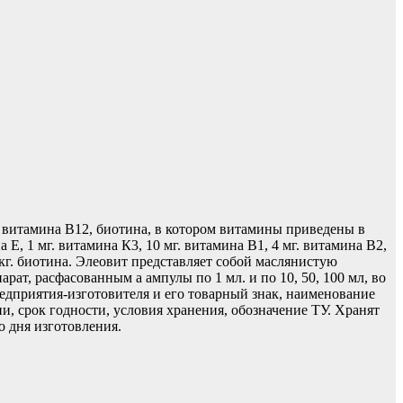
 витамина В12, биотина, в котором витамины приведены в
, 1 мг. витамина К3, 10 мг. витамина В1, 4 мг. витамина В2,
мкг. биотина. Элеовит представляет собой маслянистую
ат, расфасованным а ампулы по 1 мл. и по 10, 50, 100 мл, во
дприятия-изготовителя и его товарный знак, наименование
и, срок годности, условия хранения, обозначение ТУ. Хранят
о дня изготовления.