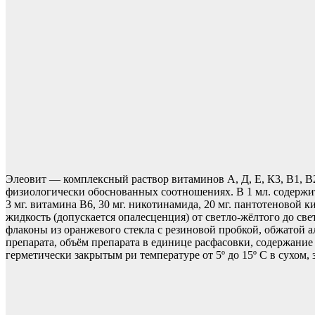
Элеовит — комплексный раствор витаминов А, Д, Е, К3, В1, В
физиологически обоснованных соотношениях. В 1 мл. содержитс
3 мг. витамина В6, 30 мг. никотинамида, 20 мг. пантотеновой 
жидкость (допускается опалесценция) от светло-жёлтого до све
флаконы из оранжевого стекла с резиновой пробкой, обжатой
препарата, объём препарата в единице расфасовки, содержание 
герметически закрытым ри температуре от 5º до 15º С в сухом,