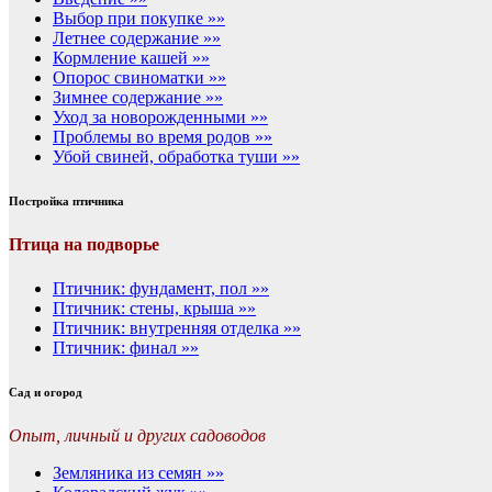
Выбор при покупке »»
Летнее содержание »»
Кормление кашей »»
Опорос свиноматки »»
Зимнее содержание »»
Уход за новорожденными »»
Проблемы во время родов »»
Убой свиней, обработка туши »»
Постройка птичника
Птица на подворье
Птичник: фундамент, пол »»
Птичник: стены, крыша »»
Птичник: внутренняя отделка »»
Птичник: финал »»
Сад и огород
Опыт, личный и других садоводов
Земляника из семян »»