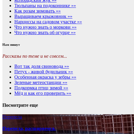
Колорадский жук »»
Тюльпаны на подоконнике »»
Как розам зимовать »»
Выращиваем крыжовник »»
Нарциссы на садовом участке »»
Что нужно знать о моркови »»
Что нужно знать об огурце »»
Нам пишут
Рассказы по теме и не совсем...
Вот так доля свиновода »»
Петух - живой будильник »»
Особенная окраска у зебры »»
Зеленые метеостанции »»
Подкормка птиц зимой »»
Мёд и как его проверить »»
Посмотрите еще
Перепела
Перепела, расширяемся.