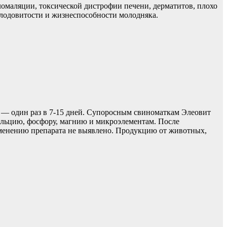
ломаляции, токсической дистрофии печени, дерматитов, плохо
лодовитости и жизнеспособности молодняка.
 — один раз в 7-15 дней. Супоросным свиноматкам Элеовит
кальцию, фосфору, магнию и микроэлементам. После
менению препарата не выявлено. Продукцию от животных,