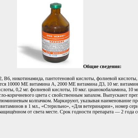
Общие сведения:
2, В6, никотинамида, пантотеновой кислоты, фолиевой кислоты,
я 10000 МЕ витамина А, 2000 МЕ витамина Д3, 10 мг. витамина Е
кислоты, 0,2 мг. фолиевой кислоты, 10 мкг. цианокобаламина, 10 
тло-коричневого цвета с свойственным запахом. Выпускают препар
 алюминиевым колпачком. Маркируют, указывая наименование пре
витаминов в 1 мл., «Стерильно», «Для ветеринарии», номер сери
 защищённом от света месте. Срок годности препарата — 2 года с