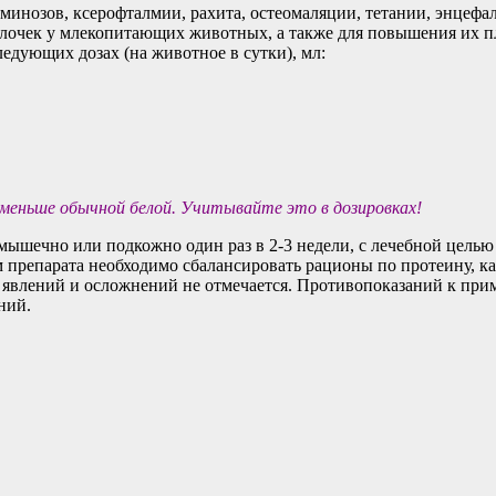
минозов, ксерофталмии, рахита, остеомаляции, тетании, энцефа
олочек у млекопитающих животных, а также для повышения их п
дующих дозах (на животное в сутки), мл:
 меньше обычной белой. Учитывайте это в дозировках!
ышечно или подкожно один раз в 2-3 недели, с лечебной целью
ем препарата необходимо сбалансировать рационы по протеину, 
явлений и осложнений не отмечается. Противопоказаний к при
ний.