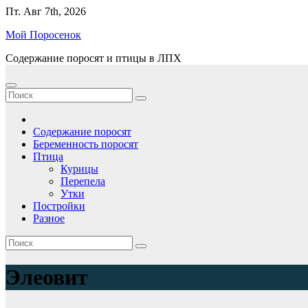
Перейти
Пт. Авг 7th, 2026
к
Мой Поросенок
содержимому
Содержание поросят и птицы в ЛПХ
Содержание поросят
Беременность поросят
Птица
Курицы
Перепела
Утки
Постройки
Разное
Элеовит