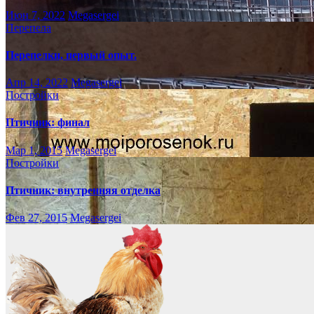
Июн 7, 2022
Megasergei
Перепела
Перепелки, первый опыт.
Апр 14, 2022
Megasergei
Постройки
Птичник: финал
Мар 1, 2015
Megasergei
Постройки
Птичник: внутренняя отделка
Фев 27, 2015
Megasergei